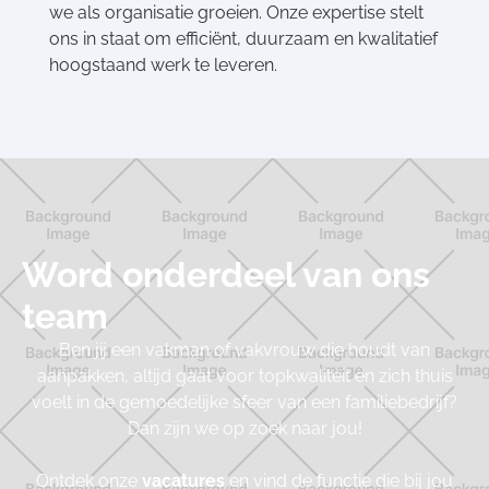
we als organisatie groeien. Onze expertise stelt
ons in staat om efficiënt, duurzaam en kwalitatief
hoogstaand werk te leveren.
Word onderdeel van ons
team
Ben jij een vakman of vakvrouw die houdt van
aanpakken, altijd gaat voor topkwaliteit en zich thuis
voelt in de gemoedelijke sfeer van een familiebedrijf?
Dan zijn we op zoek naar jou!
Ontdek onze
vacatures
en vind de functie die bij jou